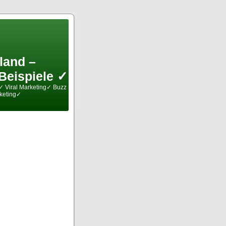
and –
Beispiele ✓
✓ Viral Marketing✓ Buzz
keting✓