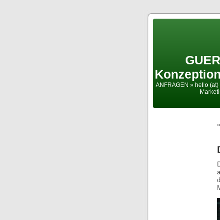
GUER
Konzeption
ANFRAGEN » hello (at) 
Market
D