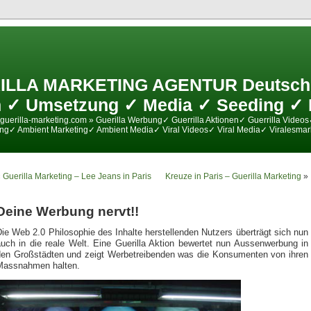
ILLA MARKETING AGENTUR Deutschl
 ✓ Umsetzung ✓ Media ✓ Seeding ✓ 
guerilla-marketing.com » Guerilla Werbung✓ Guerrilla Aktionen✓ Guerrilla Videos
ing✓ Ambient Marketing✓ Ambient Media✓ Viral Videos✓ Viral Media✓ Viralesmar
«
Guerilla Marketing – Lee Jeans in Paris
Kreuze in Paris – Guerilla Marketing
»
Deine Werbung nervt!!
ie Web 2.0 Philosophie des Inhalte herstellenden Nutzers überträgt sich nun
auch in die reale Welt. Eine Guerilla Aktion bewertet nun Aussenwerbung in
den Großstädten und zeigt Werbetreibenden was die Konsumenten von ihren
Massnahmen halten.