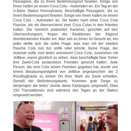
Passagiere, die zu ihrem Bestimmungsort hineilen. Einige von
ihnen halten an einem Coca Cola – Automaten an. Ein Tag an der
U-Bahn Station Pennsylvania. Beschäftigte Passagiere, die zu
ihrem Bestimmungsort hineilen. Einige von ihnen halten an einem
Coca Cola – Automaten an. Sie tasten nach einer Coca Cola
Flasche, als sie überraschend zwei Coca Colas in den Händen
halten. Die heimlich platzierten Kameras, gerichtet auf den
Überraschungsort, fingen die Reaktionen der fragend
dreinblickenden Käufer ein. Man sah es ihnen im Gesicht an, ein
jeder stellte sich die selbe Frage, was man mit der zweiten
Flasche Cola nun tun sollte oder könnte. Keine Frage, der
Automat sollte zum teilen animieren! Coca Cola, zusammen mit
JetBlue, waren glücklich zu sehen, dass beschäftigte New Yorker
ihre Zweit-Cola anstandslos Fremden gereicht hatten. Jede
Person, die eine Cola einem Fremden gegeben hat, wurde von
einem Besatzungsmitglied von JetBlue angesprochen die 2
Rückflugtickets zu einem Ort ihrer Wahl als Dank erhielten.
Gemäß der Beförderungskarte, ‘Kommen gute Dinge zu
denjenigen die teilen’ wurde diese Kampagne umgesetzt. Etwa
150 Transaktionen sind während des Tages an der Station
umgesetzt worden.