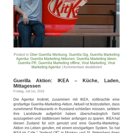
Posted in
Über Guerilla Werbung
,
Guerilla Gig
,
Guerilla Marketing
Agentur
,
Guerilla Marketing Aktionen
,
Guerilla Marketing Ideen
,
Guerilla PR
,
Guerrilla Marketing offline
,
Viral Marketing
,
Viral
Marketing Agentur
|
Kommentare deaktiviert
Guerilla Aktion: IKEA – Küche, Laden,
Mittagessen
Freitag, Juli 1st, 2016
Die Agentur Instinkt, zusammen mit IKEA, vollbrachte eine
großartige Guerilla-Marketing-Aktion. Aktuell ist festzustellen, dass
zunehmend Restaurants in Russland schließen müssen, seitdem
ihre Landsleute aufgehört haben überschwänglich Geld
auszugeben und stattdessen lieber anfangen zu sparen. IKEA hat
diesen Zustand für sich genutzt und eine Guerilla-Marketing-
Aktion ins Leben gerufen, mit einem einzigartigen System. So hat
IKEA im Cafe “ “Instead Of”” in Moskau und St. Petersberg ihren