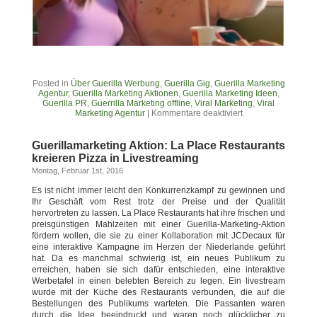
Posted in
Über Guerilla Werbung
,
Guerilla Gig
,
Guerilla Marketing
Agentur
,
Guerilla Marketing Aktionen
,
Guerilla Marketing Ideen
,
Guerilla PR
,
Guerrilla Marketing offline
,
Viral Marketing
,
Viral
Marketing Agentur
|
Kommentare deaktiviert
Guerillamarketing Aktion: La Place Restaurants
kreieren Pizza in Livestreaming
Montag, Februar 1st, 2016
Es ist nicht immer leicht den Konkurrenzkampf zu gewinnen und
Ihr Geschäft vom Rest trotz der Preise und der Qualität
hervortreten zu lassen. La Place Restaurants hat ihre frischen und
preisgünstigen Mahlzeiten mit einer Guerilla-Marketing-Aktion
fördern wollen, die sie zu einer Kollaboration mit JCDecaux für
eine interaktive Kampagne im Herzen der Niederlande geführt
hat. Da es manchmal schwierig ist, ein neues Publikum zu
erreichen, haben sie sich dafür entschieden, eine interaktive
Werbetafel in einen belebten Bereich zu legen. Ein livestream
wurde mit der Küche des Restaurants verbunden, die auf die
Bestellungen des Publikums warteten. Die Passanten waren
durch die Idee beeindruckt und waren noch glücklicher zu