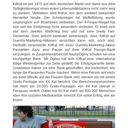
KitKat ist seit 1975 auf dem deutschen Markt und damit aus dem
Süßigkeitenregal eines jeden Lebensmittelladens nicht mehr weg
zu denken. Vertrieben wird KitKat von dem weltweit bekannten
Hersteller Nestle. Der Schokoriegel mit Waffelfüllung wurde
ursprünglich von Rowntrees vertrieben. Der 4-Finger-Riegel hat
sich seit der Einführung nicht wesentlich verändert. Er blieb sich
seit dem zweiten Weltkrieg treu und hat eine breite Fan-
Gemeinde. Dies jedoch bedeutet keineswegs, dass KitKat auf
Guerilla-Marketing-Aktionen verzichten kann, soll, noch wird.
Deshalb veranlasste KitKat mit einer Guerilla-Marketing-Aktion
Passanten dazu eine Pause auf Ihrer KitKat Pausen-Bank
einzulegen. In Zusammenarbeit mit Nasta/Ogilvy schufen sie eine
einzigartige Bank. Mit Ogilvy hat sich KitKat eine international
tätige Werbeagentur zur Seite gestellt, die Erfolgsgarantie bietet.
Zusammen haben sie eine Bank geschaffen, die kontrolliert, wie
lange die Passanten Pause machen. Wenn eine Person seit mehr
als einer Minute auf der Pausen-Bank sitzt, werden sie mit einem
Gratis-Package von Kit Kat belohnt. Die Berechnungsmaschine
hat mehr als 20.000 Gratis-Packages von Kit Kat überall in
Paraguay verteilt. Dabei hat Kit Kat mehr als 600.000 Menschen
über ihre sozialen Mediakanäle erreicht. Ein voller Erfolg, wie wir
finden.