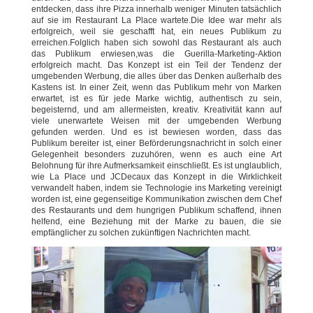
entdecken, dass ihre Pizza innerhalb weniger Minuten tatsächlich
auf sie im Restaurant La Place wartete.Die Idee war mehr als
erfolgreich, weil sie geschafft hat, ein neues Publikum zu
erreichen.Folglich haben sich sowohl das Restaurant als auch
das Publikum erwiesen,was die Guerilla-Marketing-Aktion
erfolgreich macht. Das Konzept ist ein Teil der Tendenz der
umgebenden Werbung, die alles über das Denken außerhalb des
Kastens ist. In einer Zeit, wenn das Publikum mehr von Marken
erwartet, ist es für jede Marke wichtig, authentisch zu sein,
begeisternd, und am allermeisten, kreativ. Kreativität kann auf
viele unerwartete Weisen mit der umgebenden Werbung
gefunden werden. Und es ist bewiesen worden, dass das
Publikum bereiter ist, einer Beförderungsnachricht in solch einer
Gelegenheit besonders zuzuhören, wenn es auch eine Art
Belohnung für ihre Aufmerksamkeit einschließt. Es ist unglaublich,
wie La Place und JCDecaux das Konzept in die Wirklichkeit
verwandelt haben, indem sie Technologie ins Marketing vereinigt
worden ist, eine gegenseitige Kommunikation zwischen dem Chef
des Restaurants und dem hungrigen Publikum schaffend, ihnen
helfend, eine Beziehung mit der Marke zu bauen, die sie
empfänglicher zu solchen zukünftigen Nachrichten macht.