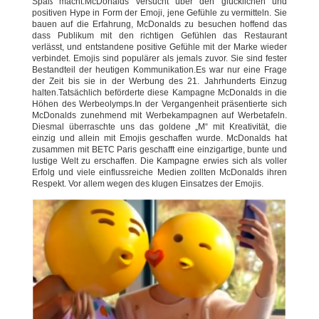
Spaß macht.McDonalds versucht über den glücklichen und
positiven Hype in Form der Emoji, jene Gefühle zu vermitteln. Sie
bauen auf die Erfahrung, McDonalds zu besuchen hoffend das
dass Publikum mit den richtigen Gefühlen das Restaurant
verlässt, und entstandene positive Gefühle mit der Marke wieder
verbindet. Emojis sind populärer als jemals zuvor. Sie sind fester
Bestandteil der heutigen Kommunikation.Es war nur eine Frage
der Zeit bis sie in der Werbung des 21. Jahrhunderts Einzug
halten.Tatsächlich beförderte diese Kampagne McDonalds in die
Höhen des Werbeolymps.In der Vergangenheit präsentierte sich
McDonalds zunehmend mit Werbekampagnen auf Werbetafeln.
Diesmal überraschte uns das goldene „M“ mit Kreativität, die
einzig und allein mit Emojis geschaffen wurde. McDonalds hat
zusammen mit BETC Paris geschafft eine einzigartige, bunte und
lustige Welt zu erschaffen. Die Kampagne erwies sich als voller
Erfolg und viele einflussreiche Medien zollten McDonalds ihren
Respekt. Vor allem wegen des klugen Einsatzes der Emojis.