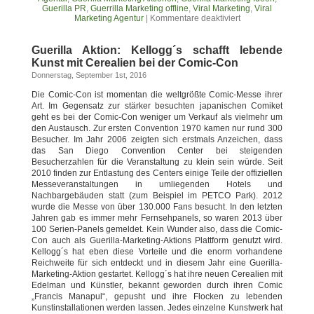
Guerilla PR
,
Guerrilla Marketing offline
,
Viral Marketing
,
Viral
Marketing Agentur
|
Kommentare deaktiviert
Guerilla Aktion: Kellogg´s schafft lebende
Kunst mit Cerealien bei der Comic-Con
Donnerstag, September 1st, 2016
Die Comic-Con ist momentan die weltgrößte Comic-Messe ihrer
Art. Im Gegensatz zur stärker besuchten japanischen Comiket
geht es bei der Comic-Con weniger um Verkauf als vielmehr um
den Austausch. Zur ersten Convention 1970 kamen nur rund 300
Besucher. Im Jahr 2006 zeigten sich erstmals Anzeichen, dass
das San Diego Convention Center bei steigenden
Besucherzahlen für die Veranstaltung zu klein sein würde. Seit
2010 finden zur Entlastung des Centers einige Teile der offiziellen
Messeveranstaltungen in umliegenden Hotels und
Nachbargebäuden statt (zum Beispiel im PETCO Park). 2012
wurde die Messe von über 130.000 Fans besucht. In den letzten
Jahren gab es immer mehr Fernsehpanels, so waren 2013 über
100 Serien-Panels gemeldet. Kein Wunder also, dass die Comic-
Con auch als Guerilla-Marketing-Aktions Plattform genutzt wird.
Kellogg´s hat eben diese Vorteile und die enorm vorhandene
Reichweite für sich entdeckt und in diesem Jahr eine Guerilla-
Marketing-Aktion gestartet. Kellogg´s hat ihre neuen Cerealien mit
Edelman und Künstler, bekannt geworden durch ihren Comic
„Francis Manapul“, gepusht und ihre Flocken zu lebenden
Kunstinstallationen werden lassen. Jedes einzelne Kunstwerk hat