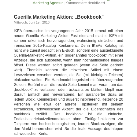
Marketing Agentur
|
Kommentare deaktiviert
Guerilla Marketing Aktion: „Bookbook“
Mittwoch, Juni 1st, 2016
IKEA überraschte im vergangenen Jahr 2015 erneut mit einer
neuen Guerilla-Marketing-Aktion. Fast niemand machte IKEA mit
seinem urkomisch hervorragenden, wahnsinnig einfachen und
ironischen 2015-Katalog Konkurrenz. Denn IKEAs Katalog ist
nicht wie zuerst gedacht ein E-Buch, sondern eine ausgeklügelte
Guerilla-Marketing-Aktion, ein sogenanntes “bookbook” mit einer
Anzeige, die sich ausbreitet, wenn man hochauflösende Images
öffnet. Diese werden sofort geladen (wenn die Seite gedreht
wird). Ebenfalls können die einzelnen Artikel mit einem
Lesezeichen versehen werden, die Sie (mit klebrigen Zeichen)
einkaufen wollen. Ein Handmodel begeistert mit überzeugenden
Gesten. Berührt man die rechte Seite kommt man voran, um das
„bookbook“ zu verlassen oder rückwärts zu blättern klopft man
darauf. Einfach und hervorragend. Ein garantierter Spaß an
jedem Block. Kommerziell und äußerst inspirierend. Reizende 20
Personen wie etwa der adrette Hipsterkerl mit seinem
extradicken, schwedischen Akzent der die Eigenschaften des
bookbook erzählt. Das bookbook ist die einfache,
Endlosbatterielaufzeitenanekdote ohne Einfügefunktionen zur
Talsperre von hochtechnologischen, teuren Blockanzeigen, die
den Markt beherrschen wird. So die finale Aussage des hippen
schwedischen Kerls.