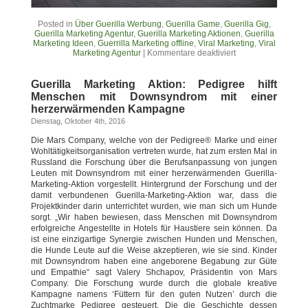
Posted in
Über Guerilla Werbung
,
Guerilla Game
,
Guerilla Gig
,
Guerilla Marketing Agentur
,
Guerilla Marketing Aktionen
,
Guerilla
Marketing Ideen
,
Guerrilla Marketing offline
,
Viral Marketing
,
Viral
Marketing Agentur
|
Kommentare deaktiviert
Guerilla Marketing Aktion: Pedigree hilft
Menschen mit Downsyndrom mit einer
herzerwärmenden Kampagne
Dienstag, Oktober 4th, 2016
Die Mars Company, welche von der Pedigree® Marke und einer
Wohltätigkeitsorganisation vertreten wurde, hat zum ersten Mal in
Russland die Forschung über die Berufsanpassung von jungen
Leuten mit Downsyndrom mit einer herzerwärmenden Guerilla-
Marketing-Aktion vorgestellt. Hintergrund der Forschung und der
damit verbundenen Guerilla-Marketing-Aktion war, dass die
Projektkinder darin unterrichtet wurden, wie man sich um Hunde
sorgt. „Wir haben bewiesen, dass Menschen mit Downsyndrom
erfolgreiche Angestellte in Hotels für Haustiere sein können. Da
ist eine einzigartige Synergie zwischen Hunden und Menschen,
die Hunde Leute auf die Weise akzeptieren, wie sie sind. Kinder
mit Downsyndrom haben eine angeborene Begabung zur Güte
und Empathie“ sagt Valery Shchapov, Präsidentin von Mars
Company. Die Forschung wurde durch die globale kreative
Kampagne namens ‘Füttern für den guten Nutzen’ durch die
Zuchtmarke Pedigree gesteuert. Die die Geschichte dessen