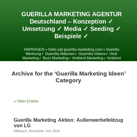
GUERILLA MARKETING AGENTUR
Deutschland – Konzeption ✓
Umsetzung ✓ Media ✓ Seeding ✓
Beispiele ✓
ANFRAGEN » hello (at) guerilla-marketing.com » Guerilla
Werbung✓ Guerrilla Aktionen✓ Guerrilla Videos✓ Viral
Marketing✓ Buzz Marketing✓ Ambient Marketing✓ Ambient
Media✓ Viral Videos✓ Viral Media✓ Viralesmarketing✓
Archive for the ‘Guerilla Marketing Ideen’
Category
« Older Entries
Guerilla Marketing Aktion: Außenwerbefeldzug
von LG
Mittwoch, November 2nd, 2016