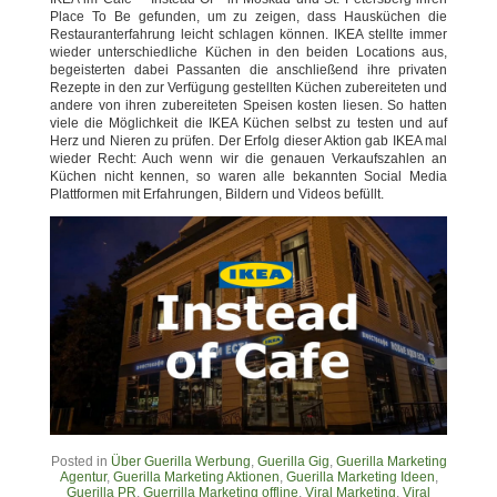
Place To Be gefunden, um zu zeigen, dass Hausküchen die
Restauranterfahrung leicht schlagen können. IKEA stellte immer
wieder unterschiedliche Küchen in den beiden Locations aus,
begeisterten dabei Passanten die anschließend ihre privaten
Rezepte in den zur Verfügung gestellten Küchen zubereiteten und
andere von ihren zubereiteten Speisen kosten liesen. So hatten
viele die Möglichkeit die IKEA Küchen selbst zu testen und auf
Herz und Nieren zu prüfen. Der Erfolg dieser Aktion gab IKEA mal
wieder Recht: Auch wenn wir die genauen Verkaufszahlen an
Küchen nicht kennen, so waren alle bekannten Social Media
Plattformen mit Erfahrungen, Bildern und Videos befüllt.
Posted in
Über Guerilla Werbung
,
Guerilla Gig
,
Guerilla Marketing
Agentur
,
Guerilla Marketing Aktionen
,
Guerilla Marketing Ideen
,
Guerilla PR
,
Guerrilla Marketing offline
,
Viral Marketing
,
Viral