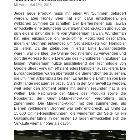
Mittwoch, Mai 18th, 2016
Jedes neue Produkt muss mit einer Art ‘Summen’ gefördert
werden, aber Honey Beer hat sich dafür entschieden, ein
wirkliches Summen zu schaffen! Der Bierhersteller aus Taiwan
entwickelte eine gelungene Guerilla-Marketing-Aktion und suchte
sich eigens dafür die Hilfe von Wunderman Taiwan. Wunderman
hat eine einzigartige online-zu-offline Möglichkeit geschaffen,
indem er Drohnen entsendet, um Sechserpakete von Honigbier
zu liefern. Da die Zielgruppe in erster Linie Büroangestellte
waren, war die Idee, die Online-Registrierung zu verwenden und
dort die Adresse für die Lieferung des Honigbieres hinzufügen zu
lassen. Wunderman nutzte anschließend die Technologie von
Google Street View um effizient jedes Honigbier auszuliefern. Die
Büroangestellten waren überrascht die Bienendrohnen zu sehen,
die um ihren Arbeitsplatz kreisten. Es hat für die Drohnen von Bee
nicht lange gedauert selbst zu Stars in der Onlinewelt zu werden,
weil jeder den Moment online mit seinen Freunden hat teilen
wollen. Die Reichweite der Marke des Produkts sowie die
Popularität der Guerilla-Marketing-Aktion vergrößerte sich
zunehmend. Die Marketing-Aktion mit den summenden, als
Bienen verkleideten Drohnen war sehr erfolgreich. Es führte zu
15.000 Online-Registrierungen, die wiederrum zur Seite für ein
Gratismuster führte. In den ersten 10 Tagen entwickelten sich die
Verkäufe viermal höher als davor.