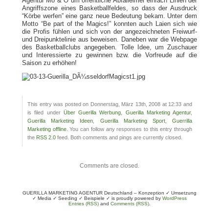
Agentur Mo & O um öffentliche Abfalleimer einfach Linien der
Angriffszone eines Basketballfeldes, so dass der Ausdruck
“Körbe werfen” eine ganz neue Bedeutung bekam. Unter dem
Motto “Be part of the Magics!” konnten auch Laien sich wie
die Profis fühlen und sich von der angezeichneten Freiwurf-
und Dreipunktelinie aus beweisen. Daneben war die Webpage
des Basketballclubs angegeben. Tolle Idee, um Zuschauer
und Interessierte zu gewinnen bzw. die Vorfreude auf die
Saison zu erhöhen!
This entry was posted on Donnerstag, März 13th, 2008 at 12:33 and
is filed under
Über Guerilla Werbung
,
Guerilla Marketing Agentur
,
Guerilla Marketing Ideen
,
Guerilla Marketing Sport
,
Guerrilla
Marketing offline
. You can follow any responses to this entry through
the
RSS 2.0
feed. Both comments and pings are currently closed.
Comments are closed.
GUERILLA MARKETING AGENTUR Deutschland – Konzeption ✓ Umsetzung
✓ Media ✓ Seeding ✓ Beispiele ✓ is proudly powered by
WordPress
Entries (RSS)
and
Comments (RSS)
.