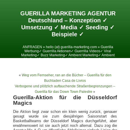
GUERILLA MARKETING AGENTUR
Deutschland – Konzeption ✓
Umsetzung ✓ Media ✓ Seeding ✓
Beispiele ✓
ANFRAGEN » hello (at) guerilla-marketing.com » Guerilla
Werbung✓ Guerrilla Aktionen✓ Guerrilla Videos✓ Viral
Marketing✓ Buzz Marketing✓ Ambient Marketing✓ Ambient
Media✓ Viral Videos✓ Viral Media✓ Viralesmarketing✓
«
Weg vom Fernseher, ran an die Bücher – Guerilla für den
Buchladen Casa de Livros
Verbogene und plötzlich auftauchende Straßenbegrenzungen –
Guerilla für das Down Town Palestre
»
Guerilla-Aktion für die Düsseldorf
Magics
Die Aktion liegt zwar schon ein klein wenig zurück, genauer
gesagt wurde sie zum diesjährigen Saisonstart des
Basketballteams der Düsseldorf Magics durchgeführt, aber
erwähnenswert ist sie auch jetzt noch allemal. Dazu zog die