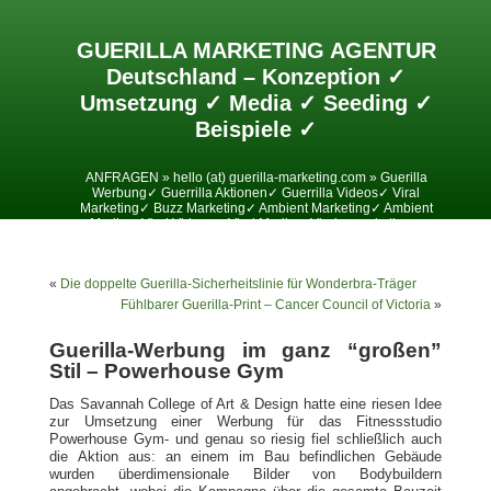
GUERILLA MARKETING AGENTUR
Deutschland – Konzeption ✓
Umsetzung ✓ Media ✓ Seeding ✓
Beispiele ✓
ANFRAGEN » hello (at) guerilla-marketing.com » Guerilla
Werbung✓ Guerrilla Aktionen✓ Guerrilla Videos✓ Viral
Marketing✓ Buzz Marketing✓ Ambient Marketing✓ Ambient
Media✓ Viral Videos✓ Viral Media✓ Viralesmarketing✓
«
Die doppelte Guerilla-Sicherheitslinie für Wonderbra-Träger
Fühlbarer Guerilla-Print – Cancer Council of Victoria
»
Guerilla-Werbung im ganz “großen”
Stil – Powerhouse Gym
Das Savannah College of Art & Design hatte eine riesen Idee
zur Umsetzung einer Werbung für das Fitnessstudio
Powerhouse Gym- und genau so riesig fiel schließlich auch
die Aktion aus: an einem im Bau befindlichen Gebäude
wurden überdimensionale Bilder von Bodybuildern