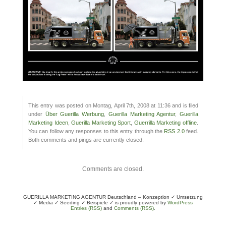
This entry was posted on Montag, April 7th, 2008 at 11:36 and is filed
under
Über Guerilla Werbung
,
Guerilla Marketing Agentur
,
Guerilla
Marketing Ideen
,
Guerilla Marketing Sport
,
Guerrilla Marketing offline
.
You can follow any responses to this entry through the
RSS 2.0
feed.
Both comments and pings are currently closed.
Comments are closed.
GUERILLA MARKETING AGENTUR Deutschland – Konzeption ✓ Umsetzung
✓ Media ✓ Seeding ✓ Beispiele ✓ is proudly powered by
WordPress
Entries (RSS)
and
Comments (RSS)
.