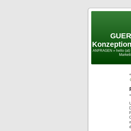
GUER
Konzeption
ANFRAGEN » hello (at) 
Market
d