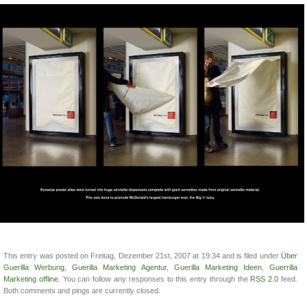
This entry was posted on Freitag, Dezember 21st, 2007 at 19:34 and is filed under
Über
Guerilla Werbung
,
Guerilla Marketing Agentur
,
Guerilla Marketing Ideen
,
Guerrilla
Marketing offline
. You can follow any responses to this entry through the
RSS 2.0
feed.
Both comments and pings are currently closed.