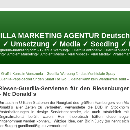
ILLA MARKETING AGENTUR Deutschl
 ✓ Umsetzung ✓ Media ✓ Seeding ✓ 
guerilla-marketing.com » Guerilla Werbung✓ Guerrilla Aktionen✓ Guerrilla Videos
ing✓ Ambient Marketing✓ Ambient Media✓ Viral Videos✓ Viral Media✓ Viralesmar
«
Graffiti-Kunst in Venezuela – Guerilla-Werbung für das Merthiolate Spray
Guerilla-Pepsideckel für den Smart ForTwo… kleiner kann kein Wendekreis sein!
»
Riesen-Guerilla-Servietten für den Riesenburger
– Mc Donald´s
Um auch in U-Bahn-Stationen die Neuigkeit des größten Hamburgers von Mc
Donald´s aller Zeiten zu verbreiten, verwandelte die DDB in Stockholm
Posterhalterungen in riesige Serviettenspender, die auch tatsächlich mit
Originalmaterial befüllt waren. Rein theoretisch hätten diese sogar
mitgenommen werden können… Witzige Idee, den Big´n´Juicy (so nennt sich
er Burger) guerillamäßig zu vermarkten!