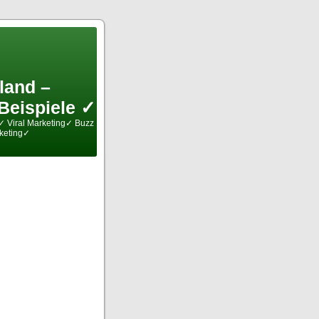
and –
Beispiele ✓
✓ Viral Marketing✓ Buzz
keting✓