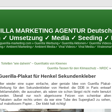
ILLA MARKETING AGENTUR Deutschl
 ✓ Umsetzung ✓ Media ✓ Seeding ✓ 
guerilla-marketing.com » Guerilla Werbung✓ Guerrilla Aktionen✓ Guerrilla Videos
ing✓ Ambient Marketing✓ Ambient Media✓ Viral Videos✓ Viral Media✓ Viralesmar
«
Toiletten “wie daheim” – Guerillaklo von Kleenex
Guerilla-Tassen für den Klimaschutz – NRDC
»
Guerilla-Plakat für Henkel Sekundenkleber
Hier wieder eine super einfache, aber geniale Idee von Guerilla Plakat-
Werbung für den Sekundenkleber von Henkel: die DDB in Paris entwarf
Reklametafeln, die aussahen, als wären sie schon längst nicht mehr benutzt
worden. Überall nur noch abgerissene Fetzen von scheinbar alten
Plakaten- außer rechts unten: da war eine Tube des Superglue3 zu sehen,
uf makellosem Papier… Der klebt halt richtig!