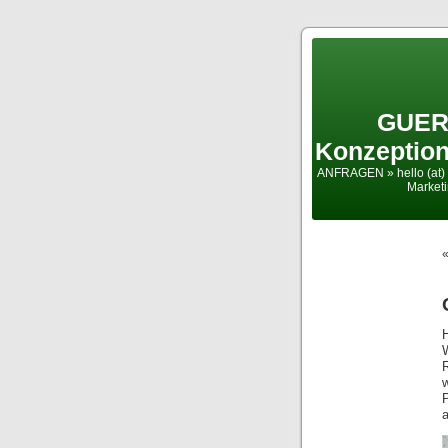
GUER
Konzeption
ANFRAGEN » hello (at) 
Market
a