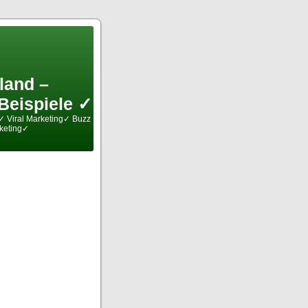
and –
Beispiele ✓
✓ Viral Marketing✓ Buzz
keting✓