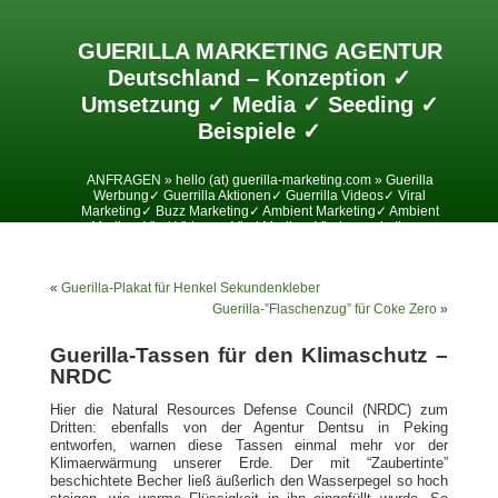
GUERILLA MARKETING AGENTUR
Deutschland – Konzeption ✓
Umsetzung ✓ Media ✓ Seeding ✓
Beispiele ✓
ANFRAGEN » hello (at) guerilla-marketing.com » Guerilla
Werbung✓ Guerrilla Aktionen✓ Guerrilla Videos✓ Viral
Marketing✓ Buzz Marketing✓ Ambient Marketing✓ Ambient
Media✓ Viral Videos✓ Viral Media✓ Viralesmarketing✓
«
Guerilla-Plakat für Henkel Sekundenkleber
Guerilla-”Flaschenzug” für Coke Zero
»
Guerilla-Tassen für den Klimaschutz –
NRDC
Hier die Natural Resources Defense Council (NRDC) zum
Dritten: ebenfalls von der Agentur Dentsu in Peking
entworfen, warnen diese Tassen einmal mehr vor der
Klimaerwärmung unserer Erde. Der mit “Zaubertinte”
beschichtete Becher ließ äußerlich den Wasserpegel so hoch