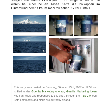
steigen, wie warme Flüssigkeit in ihn eingefüllt wurde. So
waren bei einer heißen Tasse Kaffe die Polkappen im
Hintergrund bereits kaum mehr zu sehen. Guter Einfall!
This entry was posted on Dienstag, Oktober 23rd, 2007 at 12:59 and
is filed under
Guerilla Marketing Agentur
,
Guerilla Marketing Ideen
.
You can follow any responses to this entry through the
RSS 2.0
feed.
Both comments and pings are currently closed.