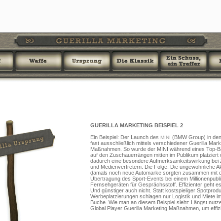
GUERILLA MARKETING BEISPIEL 2
Ein Beispiel: Der Launch des
(BMW Group) in den 
MINI
fast ausschließlich mittels verschiedener Guerilla Mark
Maßnahmen. So wurde der MINI während eines Top-Ba
auf den Zuschauerrängen mitten im Publikum platziert u
dadurch eine besondere Aufmerksamkeitswirkung bei
und Medienvertretern. Die Folge: Die ungewöhnliche Ak
damals noch neue Automarke sorgten zusammen mit d
Übertragung des Sport-Events bei einem Millionenpubl
Fernsehgeräten für Gesprächsstoff. Effizienter geht es
Und günstiger auch nicht. Statt kostspieliger Spotprod
Werbeplatzierungen schlagen nur Logistik und Miete i
Buche. Wie man an diesem Beispiel sieht: Längst nutz
Global Player Guerilla Marketing Maßnahmen, um effizie