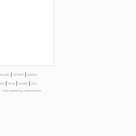
|
|
NLINE
SPORT
RADIO
|
|
|
TUR
FILM
GAME
GIG
g - viral marketing maßnahmen