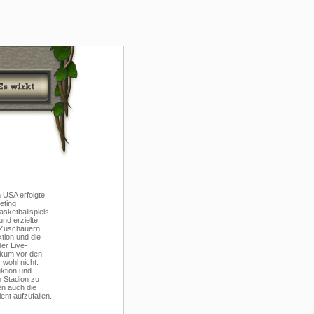
USA erfolgte
eting
sketballspiels
nd erzielte
 Zuschauern
tion und die
er Live-
ikum vor den
 wohl nicht.
uktion und
m Stadion zu
en auch die
nt aufzufallen.