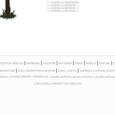
>> GUERILLA URSPRUNG
>> GUERILLA BEISPIEL 1
>> GUERILLA BEISPIEL 3
>> GUERILLA BEISPIEL 4
|
|
|
|
|
|
|
 AGENTUR WEBLOG
WERBUNG
AGENTUR
AKTIONEN
IDEEN
MOBILE
OFFLINE
O
|
|
|
MARKETING
VIRAL MARKETING AGENTUR
VIRAL VIDEOS
GUERRILLA SPEZIALAGEN
division of HUCKLEBERRY FRIENDS AG
- guerilla marketing agentur münchen - guerilla werbun
ZUM
GUERILLA MARKETING WEBLOG