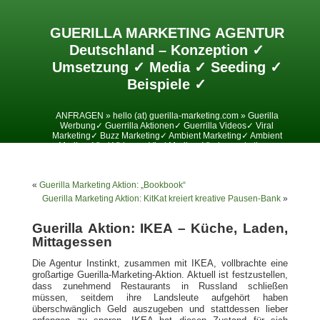
GUERILLA MARKETING AGENTUR
Deutschland – Konzeption ✓
Umsetzung ✓ Media ✓ Seeding ✓
Beispiele ✓
ANFRAGEN » hello (at) guerilla-marketing.com » Guerilla
Werbung✓ Guerrilla Aktionen✓ Guerrilla Videos✓ Viral
Marketing✓ Buzz Marketing✓ Ambient Marketing✓ Ambient
Media✓ Viral Videos✓ Viral Media✓ Viralesmarketing✓
«
Guerilla Marketing Aktion: „Bookbook“
Guerilla Marketing Aktion: KitKat kreiert kreative Pausen-Bank
»
Guerilla Aktion: IKEA – Küche, Laden,
Mittagessen
Die Agentur Instinkt, zusammen mit IKEA, vollbrachte eine
großartige Guerilla-Marketing-Aktion. Aktuell ist festzustellen,
dass zunehmend Restaurants in Russland schließen
müssen, seitdem ihre Landsleute aufgehört haben
überschwänglich Geld auszugeben und stattdessen lieber