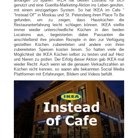
anfangen zu sparen. IKEA hat diesen Zustand für sich
genutzt und eine Guerilla-Marketing-Aktion ins Leben gerufen,
mit einem einzigartigen System. So hat IKEA im Cafe “
“Instead Of”” in Moskau und St. Petersberg ihren Place To Be
gefunden, um zu zeigen, dass Hausküchen die
Restauranterfahrung leicht schlagen können. IKEA stellte
immer wieder unterschiedliche Küchen in den beiden
Locations aus, begeisterten dabei Passanten die
anschließend ihre privaten Rezepte in den zur Verfügung
gestellten Küchen zubereiteten und andere von ihren
zubereiteten Speisen kosten liesen. So hatten viele die
Möglichkeit die IKEA Küchen selbst zu testen und auf Herz
und Nieren zu prüfen. Der Erfolg dieser Aktion gab IKEA mal
wieder Recht: Auch wenn wir die genauen Verkaufszahlen an
Küchen nicht kennen, so waren alle bekannten Social Media
Plattformen mit Erfahrungen, Bildern und Videos befüllt.