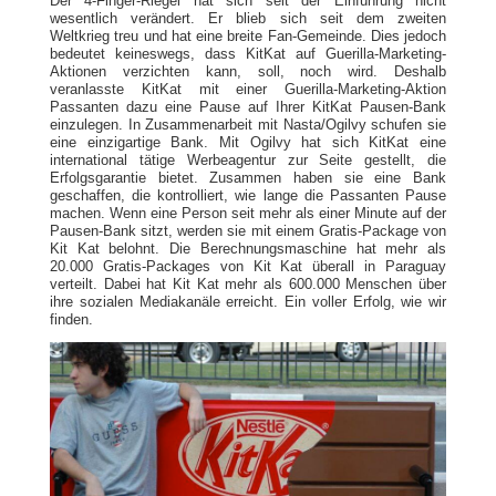
Der 4-Finger-Riegel hat sich seit der Einführung nicht
wesentlich verändert. Er blieb sich seit dem zweiten
Weltkrieg treu und hat eine breite Fan-Gemeinde. Dies jedoch
bedeutet keineswegs, dass KitKat auf Guerilla-Marketing-
Aktionen verzichten kann, soll, noch wird. Deshalb
veranlasste KitKat mit einer Guerilla-Marketing-Aktion
Passanten dazu eine Pause auf Ihrer KitKat Pausen-Bank
einzulegen. In Zusammenarbeit mit Nasta/Ogilvy schufen sie
eine einzigartige Bank. Mit Ogilvy hat sich KitKat eine
international tätige Werbeagentur zur Seite gestellt, die
Erfolgsgarantie bietet. Zusammen haben sie eine Bank
geschaffen, die kontrolliert, wie lange die Passanten Pause
machen. Wenn eine Person seit mehr als einer Minute auf der
Pausen-Bank sitzt, werden sie mit einem Gratis-Package von
Kit Kat belohnt. Die Berechnungsmaschine hat mehr als
20.000 Gratis-Packages von Kit Kat überall in Paraguay
verteilt. Dabei hat Kit Kat mehr als 600.000 Menschen über
ihre sozialen Mediakanäle erreicht. Ein voller Erfolg, wie wir
finden.