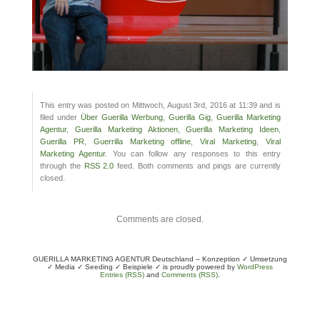
This entry was posted on Mittwoch, August 3rd, 2016 at 11:39 and is
filed under
Über Guerilla Werbung
,
Guerilla Gig
,
Guerilla Marketing
Agentur
,
Guerilla Marketing Aktionen
,
Guerilla Marketing Ideen
,
Guerilla PR
,
Guerrilla Marketing offline
,
Viral Marketing
,
Viral
Marketing Agentur
. You can follow any responses to this entry
through the
RSS 2.0
feed. Both comments and pings are currently
closed.
Comments are closed.
GUERILLA MARKETING AGENTUR Deutschland – Konzeption ✓ Umsetzung
✓ Media ✓ Seeding ✓ Beispiele ✓ is proudly powered by
WordPress
Entries (RSS)
and
Comments (RSS)
.