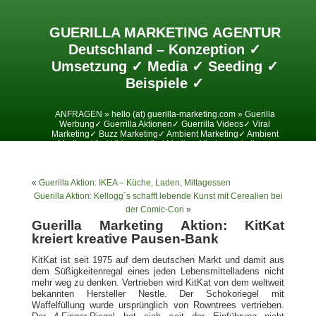
GUERILLA MARKETING AGENTUR
Deutschland – Konzeption ✓
Umsetzung ✓ Media ✓ Seeding ✓
Beispiele ✓
ANFRAGEN » hello (at) guerilla-marketing.com » Guerilla
Werbung✓ Guerrilla Aktionen✓ Guerrilla Videos✓ Viral
Marketing✓ Buzz Marketing✓ Ambient Marketing✓ Ambient
Media✓ Viral Videos✓ Viral Media✓ Viralesmarketing✓
«
Guerilla Aktion: IKEA – Küche, Laden, Mittagessen
Guerilla Aktion: Kellogg´s schafft lebende Kunst mit Cerealien bei
der Comic-Con
»
Guerilla Marketing Aktion: KitKat
kreiert kreative Pausen-Bank
KitKat ist seit 1975 auf dem deutschen Markt und damit aus
dem Süßigkeitenregal eines jeden Lebensmittelladens nicht
mehr weg zu denken. Vertrieben wird KitKat von dem weltweit
bekannten Hersteller Nestle. Der Schokoriegel mit
Waffelfüllung wurde ursprünglich von Rowntrees vertrieben.