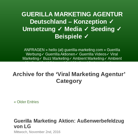
GUERILLA MARKETING AGENTUR
Deutschland – Konzeption ✓
Umsetzung ✓ Media ✓ Seeding ✓
Beispiele ✓
ANFRAGEN » hello (at) guerilla-marketing.com » Guerilla
Werbung✓ Guerrilla Aktionen✓ Guerrilla Videos✓ Viral
Marketing✓ Buzz Marketing✓ Ambient Marketing✓ Ambient
Media✓ Viral Videos✓ Viral Media✓ Viralesmarketing✓
Archive for the ‘Viral Marketing Agentur’
Category
« Older Entries
Guerilla Marketing Aktion: Außenwerbefeldzug
von LG
Mittwoch, November 2nd, 2016