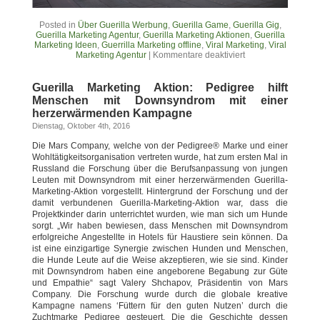
Posted in
Über Guerilla Werbung
,
Guerilla Game
,
Guerilla Gig
,
Guerilla Marketing Agentur
,
Guerilla Marketing Aktionen
,
Guerilla
Marketing Ideen
,
Guerrilla Marketing offline
,
Viral Marketing
,
Viral
Marketing Agentur
|
Kommentare deaktiviert
Guerilla Marketing Aktion: Pedigree hilft
Menschen mit Downsyndrom mit einer
herzerwärmenden Kampagne
Dienstag, Oktober 4th, 2016
Die Mars Company, welche von der Pedigree® Marke und einer
Wohltätigkeitsorganisation vertreten wurde, hat zum ersten Mal in
Russland die Forschung über die Berufsanpassung von jungen
Leuten mit Downsyndrom mit einer herzerwärmenden Guerilla-
Marketing-Aktion vorgestellt. Hintergrund der Forschung und der
damit verbundenen Guerilla-Marketing-Aktion war, dass die
Projektkinder darin unterrichtet wurden, wie man sich um Hunde
sorgt. „Wir haben bewiesen, dass Menschen mit Downsyndrom
erfolgreiche Angestellte in Hotels für Haustiere sein können. Da
ist eine einzigartige Synergie zwischen Hunden und Menschen,
die Hunde Leute auf die Weise akzeptieren, wie sie sind. Kinder
mit Downsyndrom haben eine angeborene Begabung zur Güte
und Empathie“ sagt Valery Shchapov, Präsidentin von Mars
Company. Die Forschung wurde durch die globale kreative
Kampagne namens ‘Füttern für den guten Nutzen’ durch die
Zuchtmarke Pedigree gesteuert. Die die Geschichte dessen