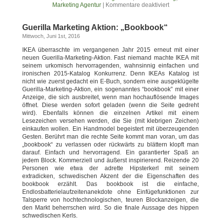
Marketing Agentur
|
Kommentare deaktiviert
Guerilla Marketing Aktion: „Bookbook“
Mittwoch, Juni 1st, 2016
IKEA überraschte im vergangenen Jahr 2015 erneut mit einer
neuen Guerilla-Marketing-Aktion. Fast niemand machte IKEA mit
seinem urkomisch hervorragenden, wahnsinnig einfachen und
ironischen 2015-Katalog Konkurrenz. Denn IKEAs Katalog ist
nicht wie zuerst gedacht ein E-Buch, sondern eine ausgeklügelte
Guerilla-Marketing-Aktion, ein sogenanntes “bookbook” mit einer
Anzeige, die sich ausbreitet, wenn man hochauflösende Images
öffnet. Diese werden sofort geladen (wenn die Seite gedreht
wird). Ebenfalls können die einzelnen Artikel mit einem
Lesezeichen versehen werden, die Sie (mit klebrigen Zeichen)
einkaufen wollen. Ein Handmodel begeistert mit überzeugenden
Gesten. Berührt man die rechte Seite kommt man voran, um das
„bookbook“ zu verlassen oder rückwärts zu blättern klopft man
darauf. Einfach und hervorragend. Ein garantierter Spaß an
jedem Block. Kommerziell und äußerst inspirierend. Reizende 20
Personen wie etwa der adrette Hipsterkerl mit seinem
extradicken, schwedischen Akzent der die Eigenschaften des
bookbook erzählt. Das bookbook ist die einfache,
Endlosbatterielaufzeitenanekdote ohne Einfügefunktionen zur
Talsperre von hochtechnologischen, teuren Blockanzeigen, die
den Markt beherrschen wird. So die finale Aussage des hippen
schwedischen Kerls.