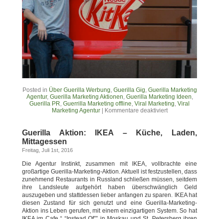
Posted in
Über Guerilla Werbung
,
Guerilla Gig
,
Guerilla Marketing
Agentur
,
Guerilla Marketing Aktionen
,
Guerilla Marketing Ideen
,
Guerilla PR
,
Guerrilla Marketing offline
,
Viral Marketing
,
Viral
Marketing Agentur
|
Kommentare deaktiviert
Guerilla Aktion: IKEA – Küche, Laden,
Mittagessen
Freitag, Juli 1st, 2016
Die Agentur Instinkt, zusammen mit IKEA, vollbrachte eine
großartige Guerilla-Marketing-Aktion. Aktuell ist festzustellen, dass
zunehmend Restaurants in Russland schließen müssen, seitdem
ihre Landsleute aufgehört haben überschwänglich Geld
auszugeben und stattdessen lieber anfangen zu sparen. IKEA hat
diesen Zustand für sich genutzt und eine Guerilla-Marketing-
Aktion ins Leben gerufen, mit einem einzigartigen System. So hat
IKEA im Cafe “ “Instead Of”” in Moskau und St. Petersberg ihren