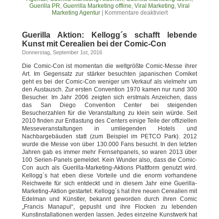
Guerilla PR
,
Guerrilla Marketing offline
,
Viral Marketing
,
Viral
Marketing Agentur
|
Kommentare deaktiviert
Guerilla Aktion: Kellogg´s schafft lebende
Kunst mit Cerealien bei der Comic-Con
Donnerstag, September 1st, 2016
Die Comic-Con ist momentan die weltgrößte Comic-Messe ihrer
Art. Im Gegensatz zur stärker besuchten japanischen Comiket
geht es bei der Comic-Con weniger um Verkauf als vielmehr um
den Austausch. Zur ersten Convention 1970 kamen nur rund 300
Besucher. Im Jahr 2006 zeigten sich erstmals Anzeichen, dass
das San Diego Convention Center bei steigenden
Besucherzahlen für die Veranstaltung zu klein sein würde. Seit
2010 finden zur Entlastung des Centers einige Teile der offiziellen
Messeveranstaltungen in umliegenden Hotels und
Nachbargebäuden statt (zum Beispiel im PETCO Park). 2012
wurde die Messe von über 130.000 Fans besucht. In den letzten
Jahren gab es immer mehr Fernsehpanels, so waren 2013 über
100 Serien-Panels gemeldet. Kein Wunder also, dass die Comic-
Con auch als Guerilla-Marketing-Aktions Plattform genutzt wird.
Kellogg´s hat eben diese Vorteile und die enorm vorhandene
Reichweite für sich entdeckt und in diesem Jahr eine Guerilla-
Marketing-Aktion gestartet. Kellogg´s hat ihre neuen Cerealien mit
Edelman und Künstler, bekannt geworden durch ihren Comic
„Francis Manapul“, gepusht und ihre Flocken zu lebenden
Kunstinstallationen werden lassen. Jedes einzelne Kunstwerk hat