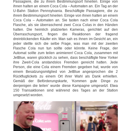
Passagiere, die zu ihrem Bestimmungsort hineilen. Einige von
ihnen halten an einem Coca Cola – Automaten an. Ein Tag an der
U-Bahn Station Pennsylvania. Beschäftigte Passagiere, die zu
ihrem Bestimmungsort hineilen. Einige von ihnen halten an einem
Coca Cola – Automaten an. Sie tasten nach einer Coca Cola
Flasche, als sie überraschend zwei Coca Colas in den Händen
halten. Die heimlich platzierten Kameras, gerichtet auf den
Überraschungsort, fingen die Reaktionen der fragend
dreinblickenden Käufer ein. Man sah es ihnen im Gesicht an, ein
jeder stellte sich die selbe Frage, was man mit der zweiten
Flasche Cola nun tun sollte oder könnte. Keine Frage, der
Automat sollte zum teilen animieren! Coca Cola, zusammen mit
JetBlue, waren glücklich zu sehen, dass beschäftigte New Yorker
ihre Zweit-Cola anstandslos Fremden gereicht hatten. Jede
Person, die eine Cola einem Fremden gegeben hat, wurde von
einem Besatzungsmitglied von JetBlue angesprochen die 2
Rückflugtickets zu einem Ort ihrer Wahl als Dank erhielten.
Gemäß der Beförderungskarte, ‘Kommen gute Dinge zu
denjenigen die teilen’ wurde diese Kampagne umgesetzt. Etwa
150 Transaktionen sind während des Tages an der Station
umgesetzt worden.