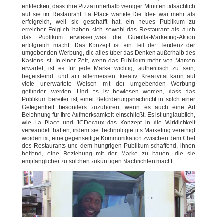
entdecken, dass ihre Pizza innerhalb weniger Minuten tatsächlich
auf sie im Restaurant La Place wartete.Die Idee war mehr als
erfolgreich, weil sie geschafft hat, ein neues Publikum zu
erreichen.Folglich haben sich sowohl das Restaurant als auch
das Publikum erwiesen,was die Guerilla-Marketing-Aktion
erfolgreich macht. Das Konzept ist ein Teil der Tendenz der
umgebenden Werbung, die alles über das Denken außerhalb des
Kastens ist. In einer Zeit, wenn das Publikum mehr von Marken
erwartet, ist es für jede Marke wichtig, authentisch zu sein,
begeisternd, und am allermeisten, kreativ. Kreativität kann auf
viele unerwartete Weisen mit der umgebenden Werbung
gefunden werden. Und es ist bewiesen worden, dass das
Publikum bereiter ist, einer Beförderungsnachricht in solch einer
Gelegenheit besonders zuzuhören, wenn es auch eine Art
Belohnung für ihre Aufmerksamkeit einschließt. Es ist unglaublich,
wie La Place und JCDecaux das Konzept in die Wirklichkeit
verwandelt haben, indem sie Technologie ins Marketing vereinigt
worden ist, eine gegenseitige Kommunikation zwischen dem Chef
des Restaurants und dem hungrigen Publikum schaffend, ihnen
helfend, eine Beziehung mit der Marke zu bauen, die sie
empfänglicher zu solchen zukünftigen Nachrichten macht.