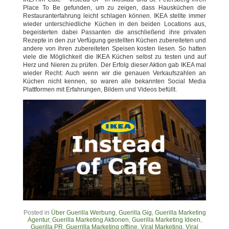
Place To Be gefunden, um zu zeigen, dass Hausküchen die
Restauranterfahrung leicht schlagen können. IKEA stellte immer
wieder unterschiedliche Küchen in den beiden Locations aus,
begeisterten dabei Passanten die anschließend ihre privaten
Rezepte in den zur Verfügung gestellten Küchen zubereiteten und
andere von ihren zubereiteten Speisen kosten liesen. So hatten
viele die Möglichkeit die IKEA Küchen selbst zu testen und auf
Herz und Nieren zu prüfen. Der Erfolg dieser Aktion gab IKEA mal
wieder Recht: Auch wenn wir die genauen Verkaufszahlen an
Küchen nicht kennen, so waren alle bekannten Social Media
Plattformen mit Erfahrungen, Bildern und Videos befüllt.
Posted in
Über Guerilla Werbung
,
Guerilla Gig
,
Guerilla Marketing
Agentur
,
Guerilla Marketing Aktionen
,
Guerilla Marketing Ideen
,
Guerilla PR
,
Guerrilla Marketing offline
,
Viral Marketing
,
Viral