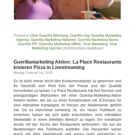
Posted in
Über Guerilla Werbung
,
Guerilla Gig
,
Guerilla Marketing
Agentur
,
Guerilla Marketing Aktionen
,
Guerilla Marketing Ideen
,
Guerilla PR
,
Guerrilla Marketing offline
,
Viral Marketing
,
Viral
Marketing Agentur
|
Kommentare deaktiviert
Guerillamarketing Aktion: La Place Restaurants
kreieren Pizza in Livestreaming
Montag, Februar 1st, 2016
Es ist nicht immer leicht den Konkurrenzkampf zu gewinnen und
Ihr Geschäft vom Rest trotz der Preise und der Qualität
hervortreten zu lassen. La Place Restaurants hat ihre frischen und
preisgünstigen Mahlzeiten mit einer Guerilla-Marketing-Aktion
fördern wollen, die sie zu einer Kollaboration mit JCDecaux für
eine interaktive Kampagne im Herzen der Niederlande geführt
hat. Da es manchmal schwierig ist, ein neues Publikum zu
erreichen, haben sie sich dafür entschieden, eine interaktive
Werbetafel in einen belebten Bereich zu legen. Ein livestream
wurde mit der Küche des Restaurants verbunden, die auf die
Bestellungen des Publikums warteten. Die Passanten waren
durch die Idee beeindruckt und waren noch glücklicher zu