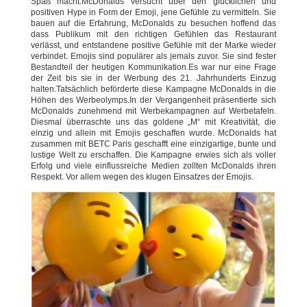
Spaß macht.McDonalds versucht über den glücklichen und
positiven Hype in Form der Emoji, jene Gefühle zu vermitteln. Sie
bauen auf die Erfahrung, McDonalds zu besuchen hoffend das
dass Publikum mit den richtigen Gefühlen das Restaurant
verlässt, und entstandene positive Gefühle mit der Marke wieder
verbindet. Emojis sind populärer als jemals zuvor. Sie sind fester
Bestandteil der heutigen Kommunikation.Es war nur eine Frage
der Zeit bis sie in der Werbung des 21. Jahrhunderts Einzug
halten.Tatsächlich beförderte diese Kampagne McDonalds in die
Höhen des Werbeolymps.In der Vergangenheit präsentierte sich
McDonalds zunehmend mit Werbekampagnen auf Werbetafeln.
Diesmal überraschte uns das goldene „M“ mit Kreativität, die
einzig und allein mit Emojis geschaffen wurde. McDonalds hat
zusammen mit BETC Paris geschafft eine einzigartige, bunte und
lustige Welt zu erschaffen. Die Kampagne erwies sich als voller
Erfolg und viele einflussreiche Medien zollten McDonalds ihren
Respekt. Vor allem wegen des klugen Einsatzes der Emojis.