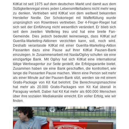
KitKat ist seit 1975 auf dem deutschen Markt und damit aus dem
Süßigkeitenregal eines jeden Lebensmittelladens nicht mehr weg
zu denken. Vertrieben wird KitKat von dem weltweit bekannten
Hersteller Nestle. Der Schokoriegel mit Waffelfüllung wurde
ursprünglich von Rowntrees vertrieben. Der 4-Finger-Riegel hat
sich seit der Einführung nicht wesentlich verändert. Er blieb sich
seit dem zweiten Weltkrieg treu und hat eine breite Fan-
Gemeinde. Dies jedoch bedeutet keineswegs, dass KitKat auf
Guerilla-Marketing-Aktionen verzichten kann, soll, noch wird.
Deshalb veranlasste KitKat mit einer Guerilla-Marketing-Aktion
Passanten dazu eine Pause auf Ihrer KitKat Pausen-Bank
einzulegen. In Zusammenarbeit mit Nasta/Ogilvy schufen sie eine
einzigartige Bank. Mit Ogilvy hat sich KitKat eine international
tätige Werbeagentur zur Seite gestellt, die Erfolgsgarantie bietet.
Zusammen haben sie eine Bank geschaffen, die kontrolliert, wie
lange die Passanten Pause machen. Wenn eine Person seit mehr
als einer Minute auf der Pausen-Bank sitzt, werden sie mit einem
Gratis-Package von Kit Kat belohnt. Die Berechnungsmaschine
hat mehr als 20.000 Gratis-Packages von Kit Kat überall in
Paraguay verteilt. Dabei hat Kit Kat mehr als 600.000 Menschen
über ihre sozialen Mediakanäle erreicht. Ein voller Erfolg, wie wir
finden.