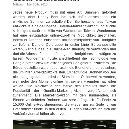
Mittwoch, Mai 18th, 2016
Jedes neue Produkt muss mit einer Art ‘Summen’ gefördert
werden, aber Honey Beer hat sich dafür entschieden, ein
wirkliches Summen zu schaffen! Der Bierhersteller aus Taiwan
entwickelte eine gelungene Guerilla-Marketing-Aktion und suchte
sich eigens dafür die Hilfe von Wunderman Taiwan. Wunderman
hat eine einzigartige online-zu-offline Möglichkeit geschaffen,
indem er Drohnen entsendet, um Sechserpakete von Honigbier
zu liefern. Da die Zielgruppe in erster Linie Büroangestellte
waren, war die Idee, die Online-Registrierung zu verwenden und
dort die Adresse für die Lieferung des Honigbieres hinzufügen zu
lassen. Wunderman nutzte anschließend die Technologie von
Google Street View um effizient jedes Honigbier auszuliefern. Die
Büroangestellten waren überrascht die Bienendrohnen zu sehen,
die um ihren Arbeitsplatz kreisten. Es hat für die Drohnen von Bee
nicht lange gedauert selbst zu Stars in der Onlinewelt zu werden,
weil jeder den Moment online mit seinen Freunden hat teilen
wollen. Die Reichweite der Marke des Produkts sowie die
Popularität der Guerilla-Marketing-Aktion vergrößerte sich
zunehmend. Die Marketing-Aktion mit den summenden, als
Bienen verkleideten Drohnen war sehr erfolgreich. Es führte zu
15.000 Online-Registrierungen, die wiederrum zur Seite für ein
Gratismuster führte. In den ersten 10 Tagen entwickelten sich die
Verkäufe viermal höher als davor.