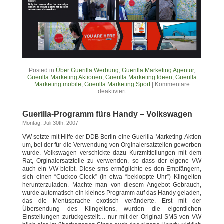
Posted in
Über Guerilla Werbung
,
Guerilla Marketing Agentur
,
Guerilla Marketing Aktionen
,
Guerilla Marketing Ideen
,
Guerilla
Marketing mobile
,
Guerilla Marketing Sport
|
Kommentare
deaktiviert
Guerilla-Programm fürs Handy – Volkswagen
Montag, Juli 30th, 2007
VW setzte mit Hilfe der DDB Berlin eine Guerilla-Marketing-Aktion
um, bei der für die Verwendung von Orginalersatzteilen geworben
wurde. Volkswagen verschickte dazu Kurzmitteilungen mit dem
Rat, Orginalersatzteile zu verwenden, so dass der eigene VW
auch ein VW bleibt. Diese sms ermöglichte es den Empfängern,
sich einen “Cuckoo-Clock” (in etwa “bekloppte Uhr”) Klingelton
herunterzuladen. Machte man von diesem Angebot Gebrauch,
wurde automatisch ein kleines Programm auf das Handy geladen,
das die Menüsprache exotisch veränderte. Erst mit der
Übersendung des Klingeltons, wurden die eigentlichen
Einstellungen zurückgestellt… nur mit der Original-SMS von VW