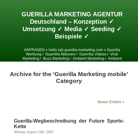
GUERILLA MARKETING AGENTUR
Deutschland – Konzeption ✓
Umsetzung ✓ Media ✓ Seeding ✓
Beispiele ✓
ANFRAGEN » hello (at) guerilla-marketing.com » Guerilla
Werbung✓ Guerrilla Aktionen✓ Guerrilla Videos✓ Viral
Marketing✓ Buzz Marketing✓ Ambient Marketing✓ Ambient
Media✓ Viral Videos✓ Viral Media✓ Viralesmarketing✓
Archive for the ‘Guerilla Marketing mobile’
Category
Newer Entries »
Guerilla-Wegbeschreibung der Future Sports-
Kette
Montag, August 13th, 2007