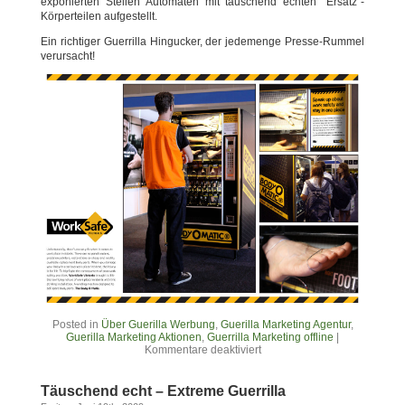
exponierten Stellen Automaten mit täuschend echten “Ersatz”-
Körperteilen aufgestellt.
Ein richtiger Guerrilla Hingucker, der jedemenge Presse-Rummel
verursacht!
Posted in
Über Guerilla Werbung
,
Guerilla Marketing Agentur
,
Guerilla Marketing Aktionen
,
Guerrilla Marketing offline
|
Kommentare deaktiviert
Täuschend echt – Extreme Guerrilla