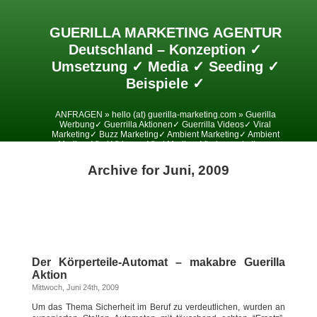
GUERILLA MARKETING AGENTUR
Deutschland – Konzeption ✓
Umsetzung ✓ Media ✓ Seeding ✓
Beispiele ✓
ANFRAGEN » hello (at) guerilla-marketing.com » Guerilla
Werbung✓ Guerrilla Aktionen✓ Guerrilla Videos✓ Viral
Marketing✓ Buzz Marketing✓ Ambient Marketing✓ Ambient
Media✓ Viral Videos✓ Viral Media✓ Viralesmarketing✓
Archive for Juni, 2009
Der Körperteile-Automat – makabre Guerilla
Aktion
Mittwoch, Juni 24th, 2009
Um das Thema Sicherheit im Beruf zu verdeutlichen, wurden an