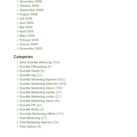
November 2006
Oktober 2006
September 2006
August 2006
Juli 2006
Juni 2006
Mai 2006
April 2006
März 2006
Februar 2006
Januar 2006
Dezember 2005
Categories
Über Guerilla Werbung
(560)
Guerilla Filmmaking
(5)
Guerilla Game
(6)
Guerilla Gig
(21)
Guerilla Marketing Agentur
(652)
Guerilla Marketing Aktionen
(358)
Guerilla Marketing Ideen
(788)
Guerilla Marketing mobile
(15)
Guerilla Marketing online
(27)
Guerilla Marketing Sport
(46)
Guerilla PR
(42)
Guerilla Radio
(2)
Guerrilla Marketing offline
(722)
Viral Marketing
(27)
Viral Marketing Agentur
(24)
Viral Videos
(6)