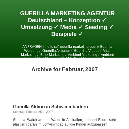
GUERILLA MARKETING AGENTUR
Deutschland – Konzeption ✓
Umsetzung ✓ Media ✓ Seeding ✓
Beispiele ✓
ANFRAGEN » hello (at) guerilla-marketing.com » Guerilla
Werbung✓ Guerrilla Aktionen✓ Guerrilla Videos✓ Viral
Marketing✓ Buzz Marketing✓ Ambient Marketing✓ Ambient
Media✓ Viral Videos✓ Viral Media✓ Viralesmarketing✓
Archive for Februar, 2007
Guerilla Aktion in Schwimmbädern
Sonntag, Februar 25th, 2007
Guerilla Watch around Water in Australien, erinnert Eltern sehr
plastisch daran im Schwimmbad auf die Kinder aufzupassen.