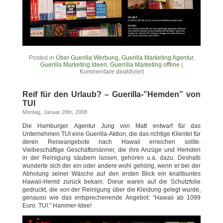
Posted in
Über Guerilla Werbung
,
Guerilla Marketing Agentur
,
Guerilla Marketing Ideen
,
Guerrilla Marketing offline
|
Kommentare deaktiviert
Reif für den Urlaub? – Guerilla-”Hemden” von
TUI
Montag, Januar 28th, 2008
Die Hamburger Agentur Jung von Matt entwarf für das
Unternehmen TUI eine Guerilla-Aktion, die das richtige Klientel für
deren Reiseangebote nach Hawaii erreichen sollte.
Vielbeschäftige Geschäftsmänner, die ihre Anzüge und Hemden
in der Reinigung säubern lassen, gehören u.a. dazu. Deshalb
wunderte sich der ein oder andere wohl gehörig, wenn er bei der
Abholung seiner Wäsche auf den ersten Blick ein knallbuntes
Hawaii-Hemd zurück bekam. Diese waren auf die Schutzfolie
gedruckt, die von der Reinigung über die Kleidung gelegt wurde,
genauso wie das entsprechenende Angebot: “Hawaii ab 1099
Euro. TUI.” Hammer-Idee!