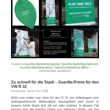
Posted in
Guerilla Marketing Agentur
,
Guerilla Marketing Aktionen
,
Guerilla Marketing Ideen
,
Guerrilla Marketing offline
|
Kommentare deaktiviert
Zu schnell für die Stadt – Guerilla-Prints für den
VW R 32
Donnerstag, Januar 31st, 2008
Nicht zum ersten mal, dass für den R 32 von Volkswagen eine
außergewöhnliche Werbeaktion durchgeführt wird (auch in
unserm Archiv findet sich die ein oder andere). In diesem Fall
besann sich die Agentur Ogilvy auf “einfache” Prints: um den