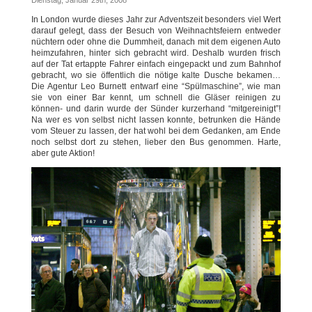
Dienstag, Januar 29th, 2008
In London wurde dieses Jahr zur Adventszeit besonders viel Wert
darauf gelegt, dass der Besuch von Weihnachtsfeiern entweder
nüchtern oder ohne die Dummheit, danach mit dem eigenen Auto
heimzufahren, hinter sich gebracht wird. Deshalb wurden frisch
auf der Tat ertappte Fahrer einfach eingepackt und zum Bahnhof
gebracht, wo sie öffentlich die nötige kalte Dusche bekamen…
Die Agentur Leo Burnett entwarf eine “Spülmaschine”, wie man
sie von einer Bar kennt, um schnell die Gläser reinigen zu
können- und darin wurde der Sünder kurzerhand “mitgereinigt”!
Na wer es von selbst nicht lassen konnte, betrunken die Hände
vom Steuer zu lassen, der hat wohl bei dem Gedanken, am Ende
noch selbst dort zu stehen, lieber den Bus genommen. Harte,
aber gute Aktion!