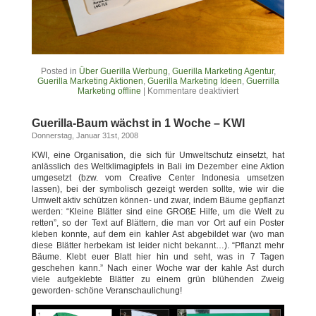
Posted in
Über Guerilla Werbung
,
Guerilla Marketing Agentur
,
Guerilla Marketing Aktionen
,
Guerilla Marketing Ideen
,
Guerrilla
Marketing offline
|
Kommentare deaktiviert
Guerilla-Baum wächst in 1 Woche – KWI
Donnerstag, Januar 31st, 2008
KWI, eine Organisation, die sich für Umweltschutz einsetzt, hat
anlässlich des Weltklimagipfels in Bali im Dezember eine Aktion
umgesetzt (bzw. vom Creative Center Indonesia umsetzen
lassen), bei der symbolisch gezeigt werden sollte, wie wir die
Umwelt aktiv schützen können- und zwar, indem Bäume gepflanzt
werden: “Kleine Blätter sind eine GROßE Hilfe, um die Welt zu
retten”, so der Text auf Blättern, die man vor Ort auf ein Poster
kleben konnte, auf dem ein kahler Ast abgebildet war (wo man
diese Blätter herbekam ist leider nicht bekannt…). “Pflanzt mehr
Bäume. Klebt euer Blatt hier hin und seht, was in 7 Tagen
geschehen kann.” Nach einer Woche war der kahle Ast durch
viele aufgeklebte Blätter zu einem grün blühenden Zweig
geworden- schöne Veranschaulichung!