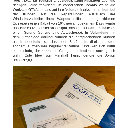
roots”: lokal bis regional angesiedelt, kaum Ausgaben aber die
richtigen Leute “erwischt”. Im canadischen Toronto wollte die
Werkstatt GTA Autoglass auf ihre Aktion aufmerksam machen, bei
der Kunden auf die Reparatur/den Austausch der
Windschutzscheibe ihres Wagens mittels dem geschickten
Schreiben einen Rabatt von 10% gewährt bekamen. Dazu wurde
das Briefcouvertfenster so designt, dass es aussah, als hätte es
einen Sprung (so wie eine Autoscheibe). In Verbindung mit
dem Firmenlogo darüber wurden die entsprechenden Kunden
gleich neugierig, so dass der Brief nicht direkt entsorgt,
sondern aufmerksam begutachtet wurde. Und wer sich dafür
interessierte, der nahm die Gelegenheit bestimmt auch gleich
wahr. Gute Idee von Marshall Fenn, der/die die Aktion
umsetzte(n)!