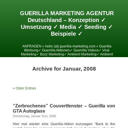
GUERILLA MARKETING AGENTUR
Deutschland – Konzeption ✓
Umsetzung ✓ Media ✓ Seeding ✓
Beispiele ✓
ANFRAGEN » hello (at) guerilla-marketing.com » Guerilla
Werbung✓ Guerrilla Aktionen✓ Guerrilla Videos✓ Viral
Marketing✓ Buzz Marketing✓ Ambient Marketing✓ Ambient
Media✓ Viral Videos✓ Viral Media✓ Viralesmarketing✓
Archive for Januar, 2008
« Older Entries
“Zerbrochenes” Couvertfenster – Guerilla von
GTA Autoglass
Donnerstag, Januar 31st, 2008
Hier mal wieder eine Guerilla-Aktion sozusagen “Back to the