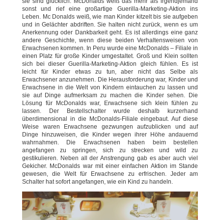
sie sind glücklich. McDonalds weiß das mehr als irgendjemand
sonst und rief eine großartige Guerilla-Marketing-Aktion ins
Leben. Mc Donalds weiß, wie man Kinder kitzelt bis sie aufgeben
und in Gelächter abdriften. Sie halten nicht zurück, wenn es um
Anerkennung oder Dankbarkeit geht. Es ist allerdings eine ganz
andere Geschichte, wenn diese beiden Verhaltensweisen von
Erwachsenen kommen. In Peru wurde eine McDonalds – Filiale in
einen Platz für große Kinder umgestaltet. Groß und Klein sollten
sich bei dieser Guerilla-Marketing-Aktion gleich fühlen. Es ist
leicht für Kinder etwas zu tun, aber nicht das Selbe als
Erwachsener anzunehmen. Die Herausforderung war, Kinder und
Erwachsene in die Welt von Kindern eintauchen zu lassen und
sie auf Dinge aufmerksam zu machen die Kinder sehen. Die
Lösung für McDonalds war, Erwachsene sich klein fühlen zu
lassen. Der Bestellschalter wurde deshalb kurzerhand
überdimensional in die McDonalds-Filiale eingebaut. Auf diese
Weise waren Erwachsene gezwungen aufzublicken und auf
Dinge hinzuweisen, die Kinder wegen ihrer Höhe andauernd
wahrnahmen. Die Erwachsenen haben beim bestellen
angefangen zu springen, sich zu strecken und wild zu
gestikulieren. Neben all der Anstrengung gab es aber auch viel
Gekicher. McDonalds war mit einer einfachen Aktion im Stande
gewesen, die Welt für Erwachsene zu erfrischen. Jeder am
Schalter hat sofort angefangen, wie ein Kind zu handeln.