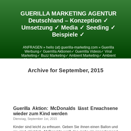
GUERILLA MARKETING AGENTUR
Deutschland – Konzeption ✓
Umsetzung ✓ Media ✓ Seeding ✓
Beispiele ✓
ANFRAGEN » hello (at) guerilla-marketing.com » Guerilla
Werbung✓ Guerrilla Aktionen✓ Guerrilla Videos✓ Viral
Marketing✓ Buzz Marketing✓ Ambient Marketing✓ Ambient
Media✓ Viral Videos✓ Viral Media✓ Viralesmarketing✓
Archive for September, 2015
Guerilla Aktion: McDonalds lässt Erwachsene
wieder zum Kind werden
Dienstag, September 1st, 2015
Kinder sind leicht zu erfreuen. Geben Sie ihnen einen Ballon und