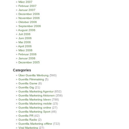
März 2007
Februar 2007
Januar 2007
Dezember 2006
November 2006
Oktober 2006
September 2006
August 2006
Juli 2006
Juni 2006
Mai 2006
April 2006
März 2006
Februar 2006
Januar 2006
Dezember 2005
Categories
Über Guerilla Werbung
(560)
Guerilla Filmmaking
(5)
Guerilla Game
(6)
Guerilla Gig
(21)
Guerilla Marketing Agentur
(652)
Guerilla Marketing Aktionen
(358)
Guerilla Marketing Ideen
(788)
Guerilla Marketing mobile
(15)
Guerilla Marketing online
(27)
Guerilla Marketing Sport
(46)
Guerilla PR
(42)
Guerilla Radio
(2)
Guerrilla Marketing offline
(722)
Viral Marketing
(27)