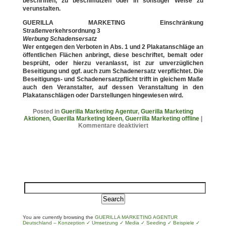
beschriften, zu beschmutzen oder in sonstiger Weise zu
verunstalten.
GUERILLA MARKETING Einschränkung
Straßenverkehrsordnung 3
Werbung Schadensersatz
Wer entgegen den Verboten in Abs. 1 und 2 Plakatanschläge an
öffentlichen Flächen anbringt, diese beschriftet, bemalt oder
besprüht, oder hierzu veranlasst, ist zur unverzüglichen
Beseitigung und ggf. auch zum Schadenersatz verpflichtet. Die
Beseitigungs- und Schadenersatzpflicht trifft in gleichem Maße
auch den Veranstalter, auf dessen Veranstaltung in den
Plakatanschlägen oder Darstellungen hingewiesen wird.
Posted in
Guerilla Marketing Agentur
,
Guerilla Marketing
Aktionen
,
Guerilla Marketing Ideen
,
Guerrilla Marketing offline
|
Kommentare deaktiviert
You are currently browsing the
GUERILLA MARKETING AGENTUR
Deutschland – Konzeption ✓ Umsetzung ✓ Media ✓ Seeding ✓ Beispiele ✓