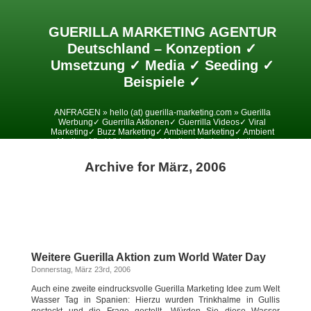
GUERILLA MARKETING AGENTUR
Deutschland – Konzeption ✓
Umsetzung ✓ Media ✓ Seeding ✓
Beispiele ✓
ANFRAGEN » hello (at) guerilla-marketing.com » Guerilla
Werbung✓ Guerrilla Aktionen✓ Guerrilla Videos✓ Viral
Marketing✓ Buzz Marketing✓ Ambient Marketing✓ Ambient
Media✓ Viral Videos✓ Viral Media✓ Viralesmarketing✓
Archive for März, 2006
Weitere Guerilla Aktion zum World Water Day
Donnerstag, März 23rd, 2006
Auch eine zweite eindrucksvolle Guerilla Marketing Idee zum Welt
Wasser Tag in Spanien: Hierzu wurden Trinkhalme in Gullis