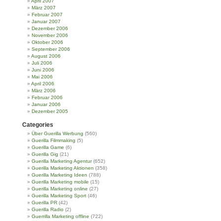
April 2007
März 2007
Februar 2007
Januar 2007
Dezember 2006
November 2006
Oktober 2006
September 2006
August 2006
Juli 2006
Juni 2006
Mai 2006
April 2006
März 2006
Februar 2006
Januar 2006
Dezember 2005
Categories
Über Guerilla Werbung
(560)
Guerilla Filmmaking
(5)
Guerilla Game
(6)
Guerilla Gig
(21)
Guerilla Marketing Agentur
(652)
Guerilla Marketing Aktionen
(358)
Guerilla Marketing Ideen
(788)
Guerilla Marketing mobile
(15)
Guerilla Marketing online
(27)
Guerilla Marketing Sport
(46)
Guerilla PR
(42)
Guerilla Radio
(2)
Guerrilla Marketing offline
(722)