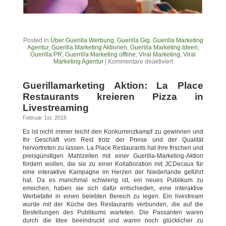
Posted in
Über Guerilla Werbung
,
Guerilla Gig
,
Guerilla Marketing
Agentur
,
Guerilla Marketing Aktionen
,
Guerilla Marketing Ideen
,
Guerilla PR
,
Guerrilla Marketing offline
,
Viral Marketing
,
Viral
Marketing Agentur
|
Kommentare deaktiviert
Guerillamarketing Aktion: La Place
Restaurants kreieren Pizza in
Livestreaming
Februar 1st, 2016
Es ist nicht immer leicht den Konkurrenzkampf zu gewinnen und
Ihr Geschäft vom Rest trotz der Preise und der Qualität
hervortreten zu lassen. La Place Restaurants hat ihre frischen und
preisgünstigen Mahlzeiten mit einer Guerilla-Marketing-Aktion
fördern wollen, die sie zu einer Kollaboration mit JCDecaux für
eine interaktive Kampagne im Herzen der Niederlande geführt
hat. Da es manchmal schwierig ist, ein neues Publikum zu
erreichen, haben sie sich dafür entschieden, eine interaktive
Werbetafel in einen belebten Bereich zu legen. Ein livestream
wurde mit der Küche des Restaurants verbunden, die auf die
Bestellungen des Publikums warteten. Die Passanten waren
durch die Idee beeindruckt und waren noch glücklicher zu