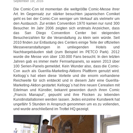
September 1st, 2016
Die Comic-Con ist momentan die weltgrößte Comic-Messe ihrer
Art. Im Gegensatz zur stärker besuchten japanischen Comiket
geht es bei der Comic-Con weniger um Verkauf als vielmehr um
den Austausch. Zur ersten Convention 1970 kamen nur rund 300
Besucher. Im Jahr 2006 zeigten sich erstmals Anzeichen, dass
das San Diego Convention Center bei steigenden
Besucherzahlen für die Veranstaltung zu klein sein würde. Seit
2010 finden zur Entlastung des Centers einige Teile der offiziellen
Messeveranstaltungen in umliegenden Hotels und
Nachbargebäuden statt (zum Beispiel im PETCO Park). 2012
wurde die Messe von über 130.000 Fans besucht. In den letzten
Jahren gab es immer mehr Fernsehpanels, so waren 2013 über
100 Serien-Panels gemeldet. Kein Wunder also, dass die Comic-
Con auch als Guerilla-Marketing-Aktions Plattform genutzt wird.
Kellogg´s hat eben diese Vorteile und die enorm vorhandene
Reichweite für sich entdeckt und in diesem Jahr eine Guerilla-
Marketing-Aktion gestartet. Kellogg´s hat ihre neuen Cerealien mit
Edelman und Künstler, bekannt geworden durch ihren Comic
„Francis Manapul“, gepusht und ihre Flocken zu lebenden
Kunstinstallationen werden lassen. Jedes einzelne Kunstwerk hat
ungefähr 5 Stunden in Anspruch genommen um es zu vollenden,
und wurde anschließend im Trottel HQ gezeigt.