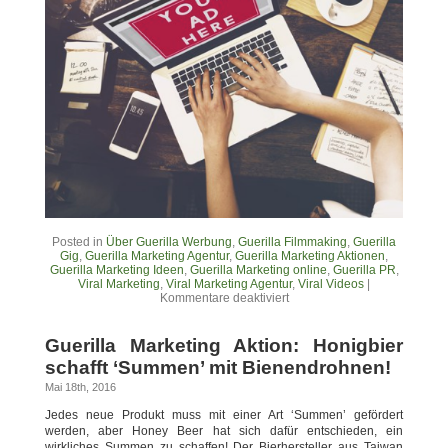
Posted in
Über Guerilla Werbung
,
Guerilla Filmmaking
,
Guerilla
Gig
,
Guerilla Marketing Agentur
,
Guerilla Marketing Aktionen
,
Guerilla Marketing Ideen
,
Guerilla Marketing online
,
Guerilla PR
,
Viral Marketing
,
Viral Marketing Agentur
,
Viral Videos
|
Kommentare deaktiviert
Guerilla Marketing Aktion: Honigbier
schafft ‘Summen’ mit Bienendrohnen!
Mai 18th, 2016
Jedes neue Produkt muss mit einer Art ‘Summen’ gefördert
werden, aber Honey Beer hat sich dafür entschieden, ein
wirkliches Summen zu schaffen! Der Bierhersteller aus Taiwan