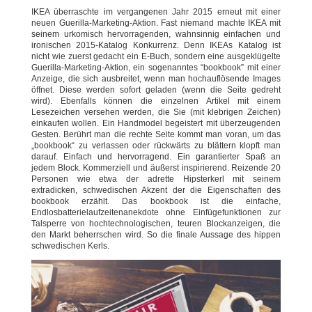
IKEA überraschte im vergangenen Jahr 2015 erneut mit einer
neuen Guerilla-Marketing-Aktion. Fast niemand machte IKEA mit
seinem urkomisch hervorragenden, wahnsinnig einfachen und
ironischen 2015-Katalog Konkurrenz. Denn IKEAs Katalog ist
nicht wie zuerst gedacht ein E-Buch, sondern eine ausgeklügelte
Guerilla-Marketing-Aktion, ein sogenanntes “bookbook” mit einer
Anzeige, die sich ausbreitet, wenn man hochauflösende Images
öffnet. Diese werden sofort geladen (wenn die Seite gedreht
wird). Ebenfalls können die einzelnen Artikel mit einem
Lesezeichen versehen werden, die Sie (mit klebrigen Zeichen)
einkaufen wollen. Ein Handmodel begeistert mit überzeugenden
Gesten. Berührt man die rechte Seite kommt man voran, um das
„bookbook“ zu verlassen oder rückwärts zu blättern klopft man
darauf. Einfach und hervorragend. Ein garantierter Spaß an
jedem Block. Kommerziell und äußerst inspirierend. Reizende 20
Personen wie etwa der adrette Hipsterkerl mit seinem
extradicken, schwedischen Akzent der die Eigenschaften des
bookbook erzählt. Das bookbook ist die einfache,
Endlosbatterielaufzeitenanekdote ohne Einfügefunktionen zur
Talsperre von hochtechnologischen, teuren Blockanzeigen, die
den Markt beherrschen wird. So die finale Aussage des hippen
schwedischen Kerls.