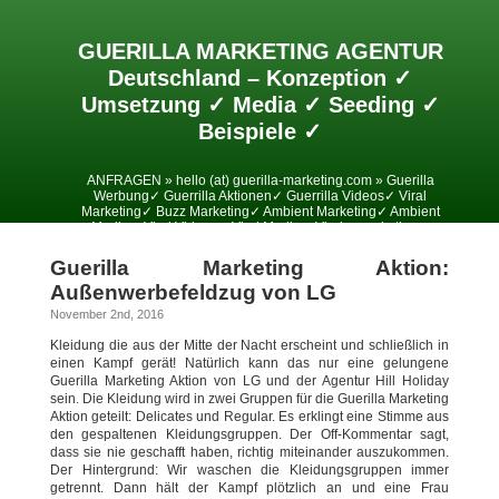
GUERILLA MARKETING AGENTUR
Deutschland – Konzeption ✓
Umsetzung ✓ Media ✓ Seeding ✓
Beispiele ✓
ANFRAGEN » hello (at) guerilla-marketing.com » Guerilla
Werbung✓ Guerrilla Aktionen✓ Guerrilla Videos✓ Viral
Marketing✓ Buzz Marketing✓ Ambient Marketing✓ Ambient
Media✓ Viral Videos✓ Viral Media✓ Viralesmarketing✓
Guerilla Marketing Aktion:
Außenwerbefeldzug von LG
November 2nd, 2016
Kleidung die aus der Mitte der Nacht erscheint und schließlich in
einen Kampf gerät! Natürlich kann das nur eine gelungene
Guerilla Marketing Aktion von LG und der Agentur Hill Holiday
sein. Die Kleidung wird in zwei Gruppen für die Guerilla Marketing
Aktion geteilt: Delicates und Regular. Es erklingt eine Stimme aus
den gespaltenen Kleidungsgruppen. Der Off-Kommentar sagt,
dass sie nie geschafft haben, richtig miteinander auszukommen.
Der Hintergrund: Wir waschen die Kleidungsgruppen immer
getrennt. Dann hält der Kampf plötzlich an und eine Frau