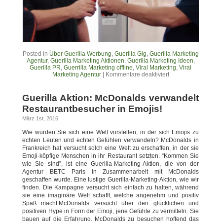
Posted in
Über Guerilla Werbung
,
Guerilla Gig
,
Guerilla Marketing
Agentur
,
Guerilla Marketing Aktionen
,
Guerilla Marketing Ideen
,
Guerilla PR
,
Guerrilla Marketing offline
,
Viral Marketing
,
Viral
Marketing Agentur
|
Kommentare deaktiviert
Guerilla Aktion: McDonalds verwandelt
Restaurantbesucher in Emojis!
März 1st, 2016
Wie würden Sie sich eine Welt vorstellen, in der sich Emojis zu
echten Leuten und echten Gefühlen verwandeln? McDonalds in
Frankreich hat versucht solch eine Welt zu erschaffen, in der sie
Emoji-köpfige Menschen in ihr Restaurant setzten. “Kommen Sie
wie Sie sind”, ist eine Guerilla-Marketing-Aktion, die von der
Agentur BETC Paris in Zusammenarbeit mit McDonalds
geschaffen wurde. Eine lustige Guerilla-Marketing-Aktion, wie wir
finden. Die Kampagne versucht sich einfach zu halten, während
sie eine imaginäre Welt schafft, welche angenehm und positiv
Spaß macht.McDonalds versucht über den glücklichen und
positiven Hype in Form der Emoji, jene Gefühle zu vermitteln. Sie
bauen auf die Erfahrung, McDonalds zu besuchen hoffend das