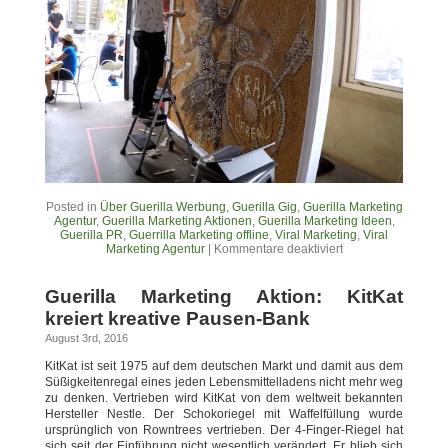
Posted in
Über Guerilla Werbung
,
Guerilla Gig
,
Guerilla Marketing
Agentur
,
Guerilla Marketing Aktionen
,
Guerilla Marketing Ideen
,
Guerilla PR
,
Guerrilla Marketing offline
,
Viral Marketing
,
Viral
Marketing Agentur
|
Kommentare deaktiviert
Guerilla Marketing Aktion: KitKat
kreiert kreative Pausen-Bank
August 3rd, 2016
KitKat ist seit 1975 auf dem deutschen Markt und damit aus dem
Süßigkeitenregal eines jeden Lebensmittelladens nicht mehr weg
zu denken. Vertrieben wird KitKat von dem weltweit bekannten
Hersteller Nestle. Der Schokoriegel mit Waffelfüllung wurde
ursprünglich von Rowntrees vertrieben. Der 4-Finger-Riegel hat
sich seit der Einführung nicht wesentlich verändert. Er blieb sich