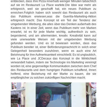
entdecken, dass ihre Pizza innerhalb weniger Minuten tatsächlich
auf sie im Restaurant La Place wartete.Die Idee war mehr als
erfolgreich, weil sie geschafft hat, ein neues Publikum zu
erreichen.Folglich haben sich sowohl das Restaurant als auch
das Publikum erwiesen,was die Guerilla-Marketing-Aktion
erfolgreich macht. Das Konzept ist ein Teil der Tendenz der
umgebenden Werbung, die alles über das Denken außerhalb des
Kastens ist. In einer Zeit, wenn das Publikum mehr von Marken
erwartet, ist es für jede Marke wichtig, authentisch zu sein,
begeisternd, und am allermeisten, kreativ. Kreativität kann auf
viele unerwartete Weisen mit der umgebenden Werbung
gefunden werden. Und es ist bewiesen worden, dass das
Publikum bereiter ist, einer Beförderungsnachricht in solch einer
Gelegenheit besonders zuzuhören, wenn es auch eine Art
Belohnung für ihre Aufmerksamkeit einschließt. Es ist unglaublich,
wie La Place und JCDecaux das Konzept in die Wirklichkeit
verwandelt haben, indem sie Technologie ins Marketing vereinigt
worden ist, eine gegenseitige Kommunikation zwischen dem Chef
des Restaurants und dem hungrigen Publikum schaffend, ihnen
helfend, eine Beziehung mit der Marke zu bauen, die sie
empfänglicher zu solchen zukünftigen Nachrichten macht.