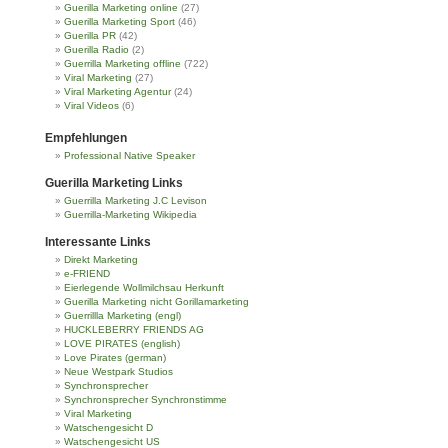
Guerilla Marketing online
(27)
Guerilla Marketing Sport
(46)
Guerilla PR
(42)
Guerilla Radio
(2)
Guerrilla Marketing offline
(722)
Viral Marketing
(27)
Viral Marketing Agentur
(24)
Viral Videos
(6)
Empfehlungen
Professional Native Speaker
Guerilla Marketing Links
Guerrilla Marketing J.C Levison
Guerrilla-Marketing Wikipedia
Interessante Links
Direkt Marketing
e-FRIEND
Eierlegende Wollmilchsau Herkunft
Guerilla Marketing nicht Gorillamarketing
Guerrillla Marketing (engl)
HUCKLEBERRY FRIENDS AG
LOVE PIRATES (english)
Love Pirates (german)
Neue Westpark Studios
Synchronsprecher
Synchronsprecher Synchronstimme
Viral Marketing
Watschengesicht D
Watschengesicht US