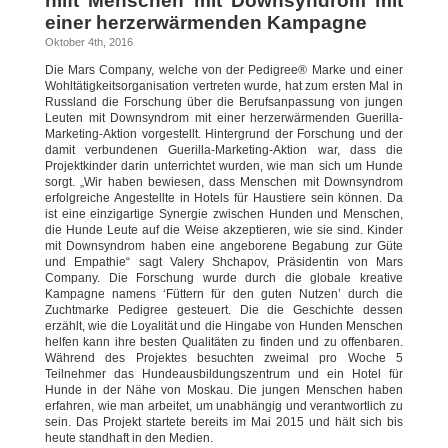
hilft Menschen mit Downsyndrom mit
einer herzerwärmenden Kampagne
Oktober 4th, 2016
Die Mars Company, welche von der Pedigree® Marke und einer
Wohltätigkeitsorganisation vertreten wurde, hat zum ersten Mal in
Russland die Forschung über die Berufsanpassung von jungen
Leuten mit Downsyndrom mit einer herzerwärmenden Guerilla-
Marketing-Aktion vorgestellt. Hintergrund der Forschung und der
damit verbundenen Guerilla-Marketing-Aktion war, dass die
Projektkinder darin unterrichtet wurden, wie man sich um Hunde
sorgt. „Wir haben bewiesen, dass Menschen mit Downsyndrom
erfolgreiche Angestellte in Hotels für Haustiere sein können. Da
ist eine einzigartige Synergie zwischen Hunden und Menschen,
die Hunde Leute auf die Weise akzeptieren, wie sie sind. Kinder
mit Downsyndrom haben eine angeborene Begabung zur Güte
und Empathie“ sagt Valery Shchapov, Präsidentin von Mars
Company. Die Forschung wurde durch die globale kreative
Kampagne namens ‘Füttern für den guten Nutzen’ durch die
Zuchtmarke Pedigree gesteuert. Die die Geschichte dessen
erzählt, wie die Loyalität und die Hingabe von Hunden Menschen
helfen kann ihre besten Qualitäten zu finden und zu offenbaren.
Während des Projektes besuchten zweimal pro Woche 5
Teilnehmer das Hundeausbildungszentrum und ein Hotel für
Hunde in der Nähe von Moskau. Die jungen Menschen haben
erfahren, wie man arbeitet, um unabhängig und verantwortlich zu
sein. Das Projekt startete bereits im Mai 2015 und hält sich bis
heute standhaft in den Medien.