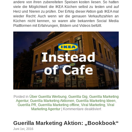
andere von ihren zubereiteten Speisen kosten liesen. So hatten
viele die Möglichkeit die IKEA Küchen selbst zu testen und auf
Herz und Nieren zu prüfen. Der Erfolg dieser Aktion gab IKEA mal
wieder Recht: Auch wenn wir die genauen Verkaufszahlen an
Küchen nicht kennen, so waren alle bekannten Social Media
Plattformen mit Erfahrungen, Bildern und Videos befüllt.
Posted in
Über Guerilla Werbung
,
Guerilla Gig
,
Guerilla Marketing
Agentur
,
Guerilla Marketing Aktionen
,
Guerilla Marketing Ideen
,
Guerilla PR
,
Guerrilla Marketing offline
,
Viral Marketing
,
Viral
Marketing Agentur
|
Kommentare deaktiviert
Guerilla Marketing Aktion: „Bookbook“
Juni 1st, 2016