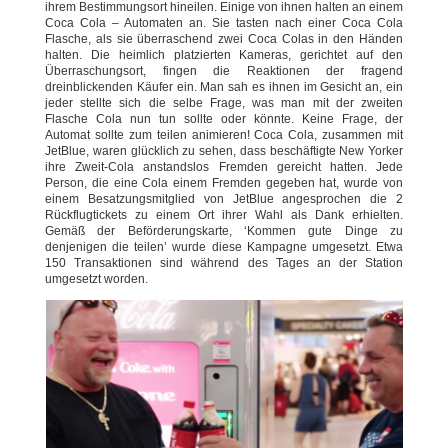
ihrem Bestimmungsort hineilen. Einige von ihnen halten an einem
Coca Cola – Automaten an. Sie tasten nach einer Coca Cola
Flasche, als sie überraschend zwei Coca Colas in den Händen
halten. Die heimlich platzierten Kameras, gerichtet auf den
Überraschungsort, fingen die Reaktionen der fragend
dreinblickenden Käufer ein. Man sah es ihnen im Gesicht an, ein
jeder stellte sich die selbe Frage, was man mit der zweiten
Flasche Cola nun tun sollte oder könnte. Keine Frage, der
Automat sollte zum teilen animieren! Coca Cola, zusammen mit
JetBlue, waren glücklich zu sehen, dass beschäftigte New Yorker
ihre Zweit-Cola anstandslos Fremden gereicht hatten. Jede
Person, die eine Cola einem Fremden gegeben hat, wurde von
einem Besatzungsmitglied von JetBlue angesprochen die 2
Rückflugtickets zu einem Ort ihrer Wahl als Dank erhielten.
Gemäß der Beförderungskarte, ‘Kommen gute Dinge zu
denjenigen die teilen’ wurde diese Kampagne umgesetzt. Etwa
150 Transaktionen sind während des Tages an der Station
umgesetzt worden.