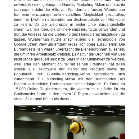
entwickelte eine gelungene Guerilla-Marketing-Aktion und suchte
sich eigens dafür die Hilfe von Wunderman Taiwan. Wunderman
hat eine einzigartige online-zu-offline Möglichkeit geschaffen,
indem er Drohnen entsendet, um Sechserpakete von Honigbier
zu liefern. Da die Zielgruppe in erster Linie Büroangestellte
waren, war die Idee, die Online-Registrierung zu verwenden und
dort die Adresse für die Lieferung des Honigbieres hinzufügen zu
lassen. Wunderman nutzte anschließend die Technologie von
Google Street View um effizient jedes Honigbier auszuliefern. Die
Büroangestellten waren überrascht die Bienendrohnen zu sehen,
die um ihren Arbeitsplatz kreisten. Es hat für die Drohnen von Bee
nicht lange gedauert selbst zu Stars in der Onlinewelt zu werden,
weil jeder den Moment online mit seinen Freunden hat teilen
wollen. Die Reichweite der Marke des Produkts sowie die
Popularität der Guerilla-Marketing-Aktion vergrößerte sich
zunehmend. Die Marketing-Aktion mit den summenden, als
Bienen verkleideten Drohnen war sehr erfolgreich. Es führte zu
15.000 Online-Registrierungen, die wiederrum zur Seite für ein
Gratismuster führte. In den ersten 10 Tagen entwickelten sich die
Verkäufe viermal höher als davor.