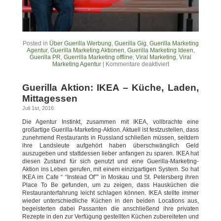
Posted in
Über Guerilla Werbung
,
Guerilla Gig
,
Guerilla Marketing
Agentur
,
Guerilla Marketing Aktionen
,
Guerilla Marketing Ideen
,
Guerilla PR
,
Guerrilla Marketing offline
,
Viral Marketing
,
Viral
Marketing Agentur
|
Kommentare deaktiviert
Guerilla Aktion: IKEA – Küche, Laden,
Mittagessen
Juli 1st, 2016
Die Agentur Instinkt, zusammen mit IKEA, vollbrachte eine
großartige Guerilla-Marketing-Aktion. Aktuell ist festzustellen, dass
zunehmend Restaurants in Russland schließen müssen, seitdem
ihre Landsleute aufgehört haben überschwänglich Geld
auszugeben und stattdessen lieber anfangen zu sparen. IKEA hat
diesen Zustand für sich genutzt und eine Guerilla-Marketing-
Aktion ins Leben gerufen, mit einem einzigartigen System. So hat
IKEA im Cafe “ “Instead Of”” in Moskau und St. Petersberg ihren
Place To Be gefunden, um zu zeigen, dass Hausküchen die
Restauranterfahrung leicht schlagen können. IKEA stellte immer
wieder unterschiedliche Küchen in den beiden Locations aus,
begeisterten dabei Passanten die anschließend ihre privaten
Rezepte in den zur Verfügung gestellten Küchen zubereiteten und